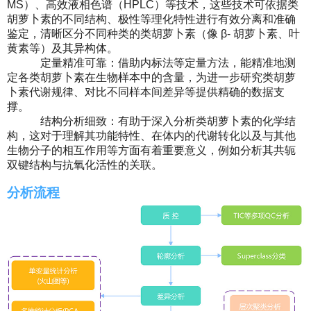
MS）、高效液相色谱（HPLC）等技术，这些技术可依据类
们
首
胡萝卜素的不同结构、极性等理化特性进行有效分离和准确
鉴定，清晰区分不同种类的类胡萝卜素（像 β- 胡萝卜素、叶
页
黄素等）及其异构体。
定量精准可靠：借助内标法等定量方法，能精准地测
定各类胡萝卜素在生物样本中的含量，为进一步研究类胡萝
卜素代谢规律、对比不同样本间差异等提供精确的数据支
撑。
结构分析细致：有助于深入分析类胡萝卜素的化学结
构，这对于理解其功能特性、在体内的代谢转化以及与其他
生物分子的相互作用等方面有着重要意义，例如分析其共轭
双键结构与抗氧化活性的关联。
分析流程