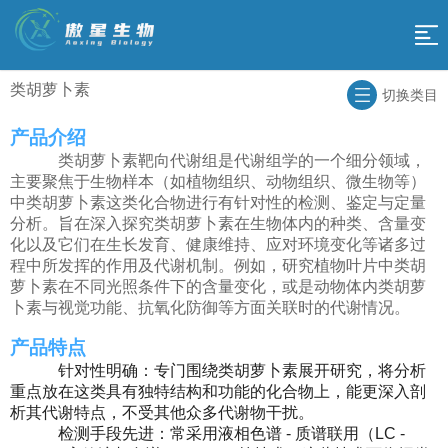
网
站
类胡萝卜素
科
切换类目
导
研
产品介绍
组
类胡萝卜素靶向代谢组是代谢组学的一个细分领域，
技
航
学
主要聚焦于生物样本（如植物组织、动物组织、微生物等）
促
中类胡萝卜素这类化合物进行有针对性的检测、鉴定与定量
术
测
分析。旨在深入探究类胡萝卜素在生物体内的种类、含量变
销
傲
化以及它们在生长发育、健康维持、应对环境变化等诸多过
平
序
程中所发挥的作用及代谢机制。例如，研究植物叶片中类胡
活
星
萝卜素在不同光照条件下的含量变化，或是动物体内类胡萝
台
合
卜素与视觉功能、抗氧化防御等方面关联时的代谢情况。
动
云
作
关
产品特点
平
流
针对性明确：专门围绕类胡萝卜素展开研究，将分析
于
返
重点放在这类具有独特结构和功能的化合物上，能更深入剖
台
程
析其代谢特点，不受其他众多代谢物干扰。
我
回
检测手段先进：常采用液相色谱 - 质谱联用（LC -