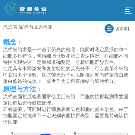
网
站
流式表面/胞内抗原检测
科
切换类目
导
研
概念：
组
流式细胞术是一种基于荧光的检测，能同时测定悬浮的单个
技
航
学
细胞多种特性，包括细胞计数和蛋白表达情况。对细胞不同
促
特性实现快速、定量和准确测定，分析细胞群异质性。
术
测
使用具有不同激发和发射特性的荧光分子，可以在单个细胞
销
傲
中获得多个读数。这些荧光分子可以附接到靶向特定蛋白或
平
序
蛋白修饰的抗体上，或者作为染料直接结合细胞组分。
活
星
台
合
原理与方法：
动
云
流式表面抗原检测通常使用活细胞，而胞内抗原检测需要固
作
关
定细胞后进行破膜处理。
平
若有需要，可同时进行细胞表面染色和胞内蛋白染色。由于
流
于
细胞固定后抗体不一定识别表面抗原表型，需要提前确认抗
返
台
体性能。
程
我
回