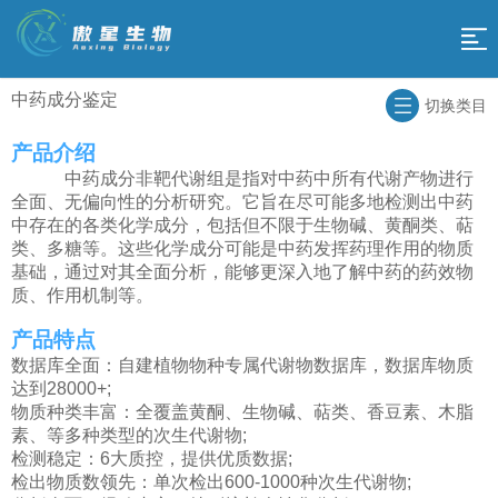
网
站
中药成分鉴定
科
切换类目
导
研
产品介绍
组
中药成分非靶代谢组是指对中药中所有代谢产物进行
技
航
学
全面、无偏向性的分析研究。它旨在尽可能多地检测出中药
促
中存在的各类化学成分，包括但不限于生物碱、黄酮类、萜
术
测
类、多糖等。这些化学成分可能是中药发挥药理作用的物质
销
傲
基础，通过对其全面分析，能够更深入地了解中药的药效物
平
序
质、作用机制等。
活
星
台
合
产品特点
动
云
数据库全面：自建植物物种专属代谢物数据库，数据库物质
作
关
达到28000+;
平
流
物质种类丰富：全覆盖黄酮、生物碱、萜类、香豆素、木脂
于
返
素、等多种类型的次生代谢物;
台
程
检测稳定：6大质控，提供优质数据;
我
回
检出物质数领先：单次检出600-1000种次生代谢物;