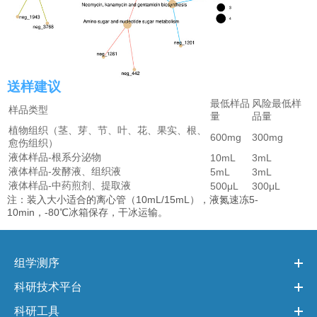
送样建议
最低样品
风险最低样
样品类型
量
品量
植物组织（茎、芽、节、叶、花、果实、根、
600mg
300mg
愈伤组织）
液体样品-根系分泌物
10mL
3mL
液体样品-发酵液、组织液
5mL
3mL
液体样品-中药煎剂、提取液
500μL
300μL
注：装入大小适合的离心管（10mL/15mL），液氮速冻5-
10min，-80℃冰箱保存，干冰运输。
组学测序
科研技术平台
科研工具