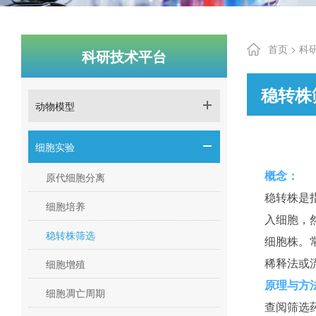
首页 >
科
科研技术平台
稳转株
动物模型
细胞实验
原代细胞分离
概念：
稳转株是
细胞培养
入细胞，
稳转株筛选
细胞株。常
细胞增殖
稀释法或
原理与方
细胞凋亡周期
查阅筛选药