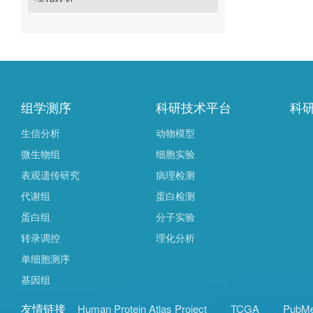
组学测序
科研技术平台
科
生信分析
动物模型
微生物组
细胞实验
表观遗传研究
病理检测
代谢组
蛋白检测
蛋白组
分子实验
转录调控
理化分析
单细胞测序
基因组
友情链接
Human Protein Atlas Project
TCGA
PubM